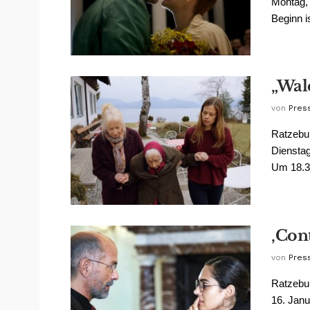
Montag, 
Beginn i
„Wal
von
Pres
Ratzebur
Dienstag
Um 18.30
‚Con
von
Pres
Ratzebur
16. Janu