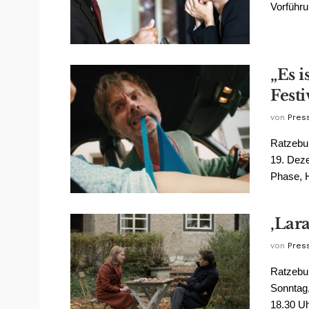
Vorführun
„Es i
Festi
von
Pres
Ratzebur
19. Deze
Phase, H
‚Lar
von
Pres
Ratzebur
Sonntag,
18.30 Uhr