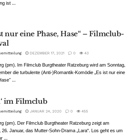
g ist ...
st nur eine Phase, Hase“ – Filmclub-
val
semitteilung
DEZEMBER 17, 2021
0
43
g (pm). Im Filmclub Burgtheater Ratzeburg wird am Sonntag,
mber die turbulente (Anti-)Romantik-Komödie „Es ist nur eine
ase" ...
a‘ im Filmclub
semitteilung
JANUAR 24, 2020
0
455
g (pm). Der Filmclub Burgtheater Ratzeburg zeigt am
 26. Januar, das Mutter-Sohn-Drama „Lara“. Los geht es um
 ...