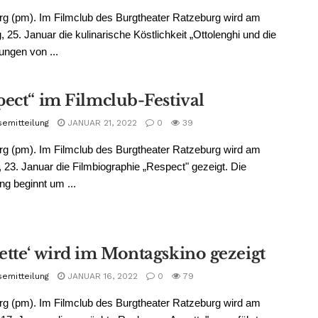
g (pm). Im Filmclub des Burgtheater Ratzeburg wird am
, 25. Januar die kulinarische Köstlichkeit „Ottolenghi und die
ngen von ...
pect“ im Filmclub-Festival
semitteilung
JANUAR 21, 2022
0
39
g (pm). Im Filmclub des Burgtheater Ratzeburg wird am
 23. Januar die Filmbiographie „Respect" gezeigt. Die
ng beginnt um ...
ette‘ wird im Montagskino gezeigt
semitteilung
JANUAR 16, 2022
0
79
g (pm). Im Filmclub des Burgtheater Ratzeburg wird am