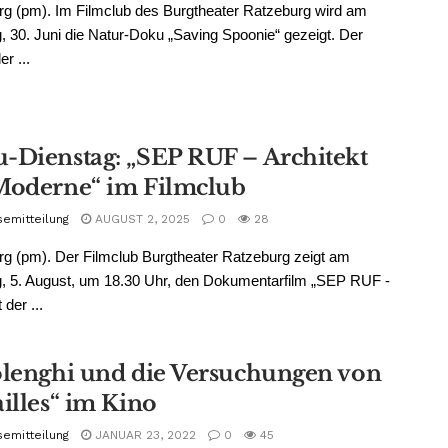
g (pm). Im Filmclub des Burgtheater Ratzeburg wird am
, 30. Juni die Natur-Doku „Saving Spoonie“ gezeigt. Der
r ...
-Dienstag: „SEP RUF – Architekt
Moderne“ im Filmclub
semitteilung
AUGUST 2, 2025
0
28
g (pm). Der Filmclub Burgtheater Ratzeburg zeigt am
, 5. August, um 18.30 Uhr, den Dokumentarfilm „SEP RUF -
 der ...
olenghi und die Versuchungen von
illes“ im Kino
semitteilung
JANUAR 23, 2022
0
45