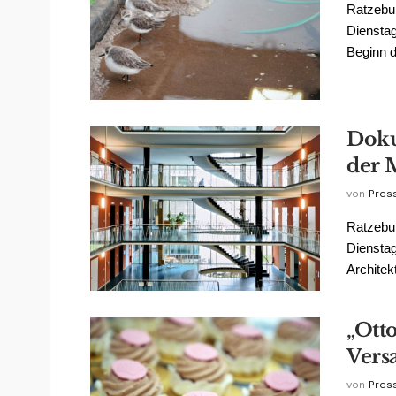
Ratzebur
Dienstag
Beginn de
Doku
der 
von
Pres
Ratzebur
Dienstag
Architekt
„Ott
Versa
von
Pres