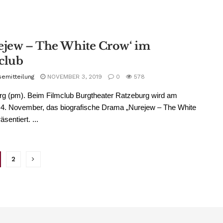
ejew – The White Crow‘ im
club
semitteilung
NOVEMBER 3, 2019
0
578
g (pm). Beim Filmclub Burgtheater Ratzeburg wird am
 4. November, das biografische Drama „Nurejew – The White
sentiert. ...
2