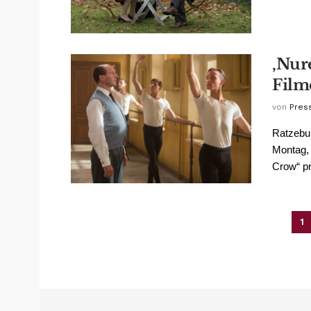
‚Nur
Film
von
Pres
Ratzebur
Montag,
Crow“ prä
1