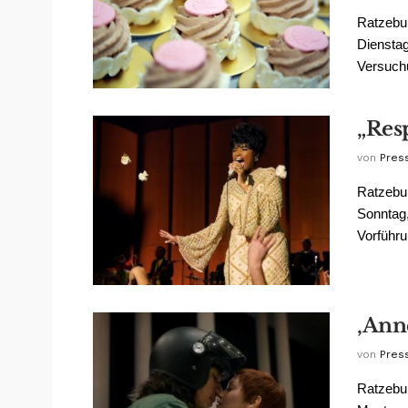
Ratzebur
Dienstag
Versuchu
„Res
von
Pres
Ratzebur
Sonntag,
Vorführu
‚Ann
von
Pres
Ratzebur