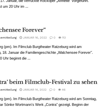
17. Januar, die verrückte Rockoper „Annette" vorgeführt.
st um 20 Uhr im ...
chensee Forever“
semitteilung
JANUAR 16, 2022
0
113
g (pm). Im Filmclub Burgtheater Ratzeburg wird am
, 18. Januar die Familiengeschichte „Walchensee Forever".
 Uhr beginnt die ...
tra‘ beim Filmclub-Festival zu sehen
semitteilung
JANUAR 14, 2022
0
46
g (pm). Im Filmclub Burgtheater Ratzeburg wird am Sonntag,
ar Sönke Wortmann's Werk „Contra" gezeigt. Beginn der