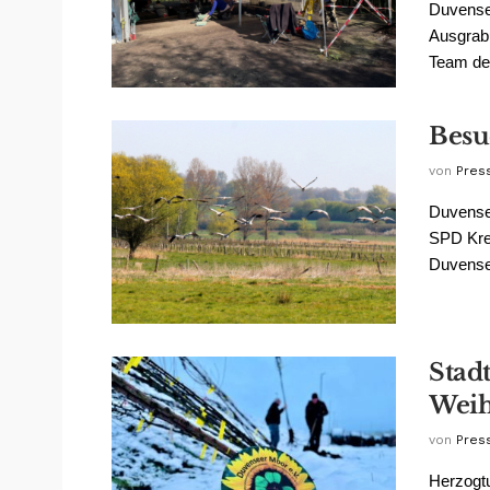
Duvense
Ausgrab
Team des
Besu
von
Pres
Duvense
SPD Kre
Duvensee
Stad
Weih
von
Pres
Herzogtu