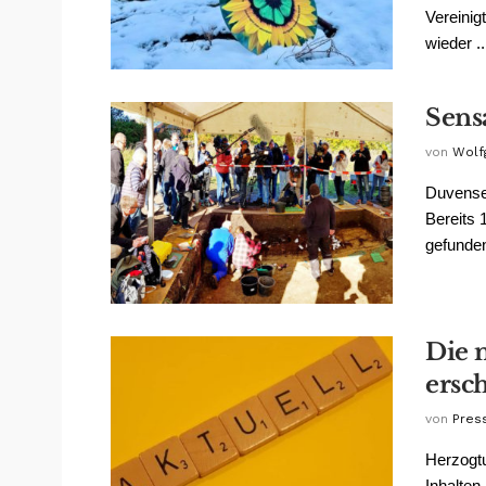
Vereinig
wieder ..
Sens
von
Wolf
Duvense
Bereits 
gefunden
Die 
ersc
von
Pres
Herzogt
Inhalten