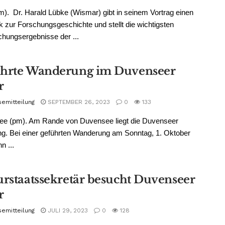
m). Dr. Harald Lübke (Wismar) gibt in seinem Vortrag einen
k zur Forschungsgeschichte und stellt die wichtigsten
hungsergebnisse der ...
hrte Wanderung im Duvenseer
r
semitteilung
SEPTEMBER 26, 2023
0
133
e (pm). Am Rande von Duvensee liegt die Duvenseer
g. Bei einer geführten Wanderung am Sonntag, 1. Oktober
n ...
urstaatssekretär besucht Duvenseer
r
semitteilung
JULI 29, 2023
0
128