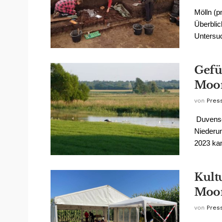
Mölln (p
Überblic
Untersuc
Gefü
Moo
von
Pres
Duvense
Niederun
2023 kan
Kult
Moo
von
Pres