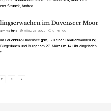
ter Strunck, Andrea ...
lingserwachen im Duvenseer Moor
semitteilung
MÄRZ 25, 2022
0
100
um Lauenburg/Duvensee (pm). Zu einer Familienwanderung
e Bürgerinnen und Bürger am 27. März um 14 Uhr eingeladen.
 ...
2
3