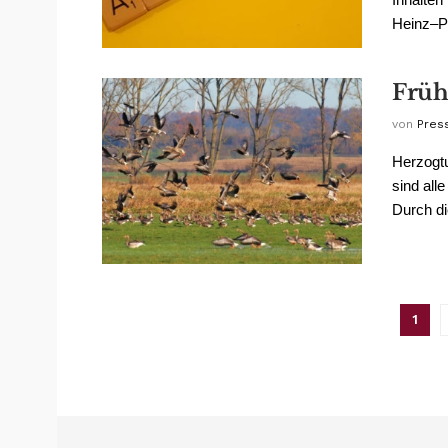
Heinz–Pe
Früh
von
Pres
Herzogt
sind all
Durch die
1