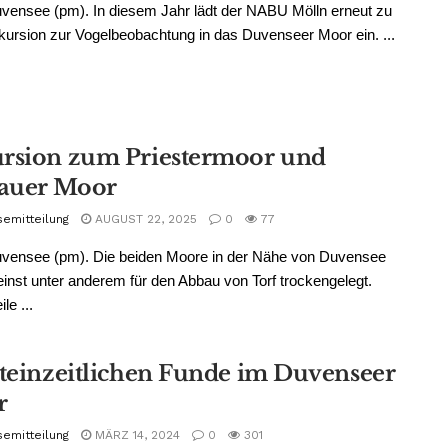
vensee (pm). In diesem Jahr lädt der NABU Mölln erneut zu
kursion zur Vogelbeobachtung in das Duvenseer Moor ein. ...
rsion zum Priestermoor und
auer Moor
semitteilung
AUGUST 22, 2025
0
77
uvensee (pm). Die beiden Moore in der Nähe von Duvensee
inst unter anderem für den Abbau von Torf trockengelegt.
le ...
steinzeitlichen Funde im Duvenseer
r
semitteilung
MÄRZ 14, 2024
0
301