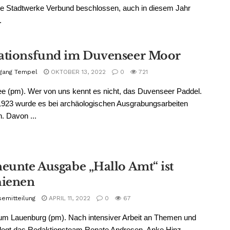
te Stadtwerke Verbund beschlossen, auch in diesem Jahr
.
ationsfund im Duvenseer Moor
gang Tempel
OKTOBER 13, 2022
0
721
e (pm). Wer von uns kennt es nicht, das Duvenseer Paddel.
1923 wurde es bei archäologischen Ausgrabungsarbeiten
. Davon ...
neunte Ausgabe „Hallo Amt“ ist
hienen
semitteilung
APRIL 11, 2022
0
67
um Lauenburg (pm). Nach intensiver Arbeit an Themen und
 legt das Redaktionsteam Renate Andresen, Anke Hinz,