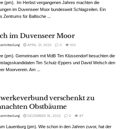
e (pm). Im Herbst vergangenen Jahres machten die
ungen im Duvenseer Moor bundesweit Schlagzeilen. Ein
 Zentrums für Baltische ...
ch im Duvenseer Moor
semitteilung
APRIL 21, 2023
0
100
e (pm). Gemeinsam mit MdB Tim Klüssendorf besuchten die
istagsskandidaten Tim Schulz-Eppers und David Welsch den
r Moorverein. Am ...
twerkeverbund verschenkt zu
nachten Obstbäume
semitteilung
DEZEMBER 16, 2022
0
97
m Lauenburg (pm). Wie schon in den Jahren zuvor, hat der