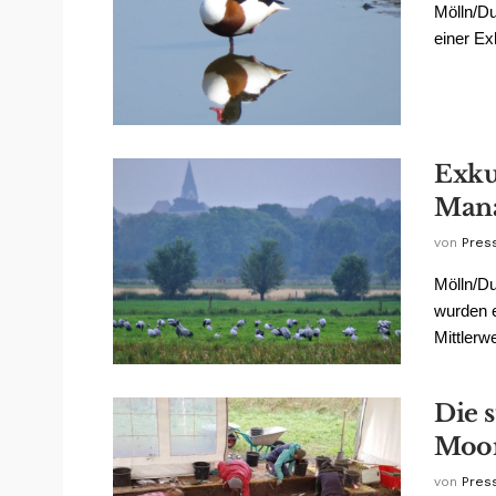
Mölln/Du
einer Ex
Exku
Man
von
Pres
Mölln/D
wurden e
Mittlerwei
Die 
Moo
von
Pres