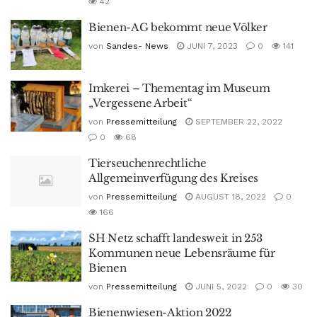
42
Bienen-AG bekommt neue Völker
von
Sandes- News
JUNI 7, 2023
0
141
Imkerei – Thementag im Museum
„Vergessene Arbeit“
von
Pressemitteilung
SEPTEMBER 22, 2022
0
68
Tierseuchenrechtliche
Allgemeinverfügung des Kreises
von
Pressemitteilung
AUGUST 18, 2022
0
166
SH Netz schafft landesweit in 253
Kommunen neue Lebensräume für
Bienen
von
Pressemitteilung
JUNI 5, 2022
0
30
Bienenwiesen-Aktion 2022