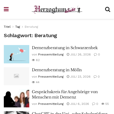
Titel
Tag
Beratung
Schlagwort:
Beratung
Demenzberatung in Schwarzenbek
von
Pressemitteilung
JULI 26, 2026
0
62
Demenzberatung in Mölln
von
Pressemitteilung
JULI 23, 2026
0
44
Gesprächskreis für Angehörige von
Menschen mit Demenz
von
Pressemitteilung
JULI 6, 2026
0
55
ChatGPT in der Uni- oder Schulprüfung