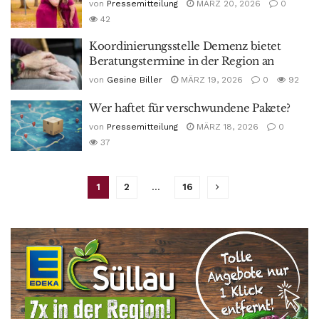
von
Pressemitteilung
MÄRZ 20, 2026
0
42
Koordinierungsstelle Demenz bietet
Beratungstermine in der Region an
von
Gesine Biller
MÄRZ 19, 2026
0
92
Wer haftet für verschwundene Pakete?
von
Pressemitteilung
MÄRZ 18, 2026
0
37
1
2
…
16