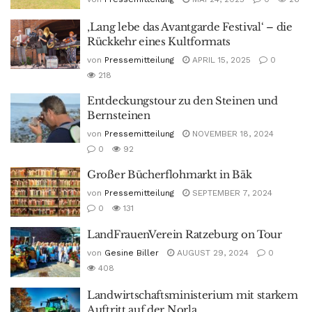
‚Lang lebe das Avantgarde Festival‘ – die
Rückkehr eines Kultformats
von
Pressemitteilung
APRIL 15, 2025
0
218
Entdeckungstour zu den Steinen und
Bernsteinen
von
Pressemitteilung
NOVEMBER 18, 2024
0
92
Großer Bücherflohmarkt in Bäk
von
Pressemitteilung
SEPTEMBER 7, 2024
0
131
LandFrauenVerein Ratzeburg on Tour
von
Gesine Biller
AUGUST 29, 2024
0
408
Landwirtschaftsministerium mit starkem
Auftritt auf der Norla