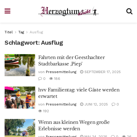
Titel
Tag
Ausflug
Schlagwort:
Ausflug
Fahrten mit der Geesthachter
Stadtbarkasse ‚Piep‘
von
Pressemitteilung
SEPTEMBER 17, 2025
0
186
hvv Familientag: viele Gäste werden
erwartet
von
Pressemitteilung
JUNI 12, 2025
0
192
Wenn aus kleinen Wegen große
Erlebnisse werden
von
Pressemitteilung
MAI 24, 2025
0
26