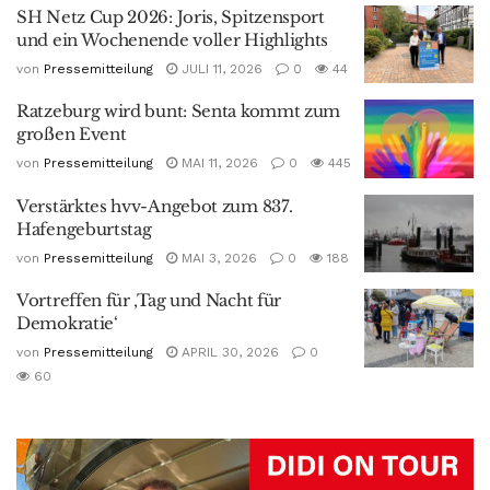
SH Netz Cup 2026: Joris, Spitzensport
und ein Wochenende voller Highlights
von
Pressemitteilung
JULI 11, 2026
0
44
Ratzeburg wird bunt: Senta kommt zum
großen Event
von
Pressemitteilung
MAI 11, 2026
0
445
Verstärktes hvv-Angebot zum 837.
Hafengeburtstag
von
Pressemitteilung
MAI 3, 2026
0
188
Vortreffen für ‚Tag und Nacht für
Demokratie‘
von
Pressemitteilung
APRIL 30, 2026
0
60