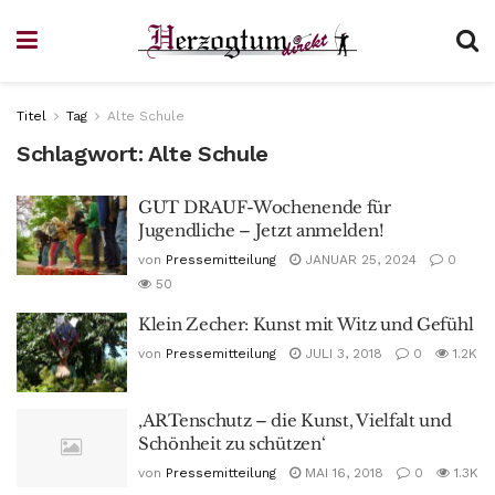
Titel
Tag
Alte Schule
Schlagwort:
Alte Schule
GUT DRAUF-Wochenende für
Jugendliche – Jetzt anmelden!
von
Pressemitteilung
JANUAR 25, 2024
0
50
Klein Zecher: Kunst mit Witz und Gefühl
von
Pressemitteilung
JULI 3, 2018
0
1.2K
‚ARTenschutz – die Kunst, Vielfalt und
Schönheit zu schützen‘
von
Pressemitteilung
MAI 16, 2018
0
1.3K