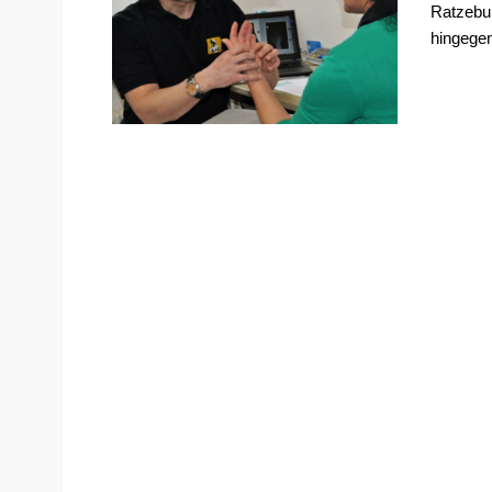
Ratzebur
hingegen