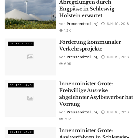
Abregelungen durch
Engpässe in Schleswig-
Holstein erwartet
von
Pressemitteilung
JUNI 19, 2018
1.2K
Förderung kommunaler
DEUTSCHLAND
Verkehrsprojekte
von
Pressemitteilung
JUNI 19, 2018
695
Innenminister Grote:
DEUTSCHLAND
Freiwillige Ausreise
abgelehnter Asylbewerber hat
Vorrang
von
Pressemitteilung
JUNI 16, 2018
792
Innenminister Grote:
DEUTSCHLAND
Asylverfahren in Schleswig-