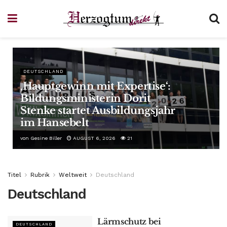
DEUTSCHLAND
‚Hauptgewinn mit Expertise‘:
Bildungsministerin Dorit
Stenke startet Ausbildungsjahr
im Hansebelt
von
Gesine Biller
AUGUST 6, 2026
21
Titel
Rubrik
Weltweit
Deutschland
Deutschland
Lärmschutz bei
DEUTSCHLAND