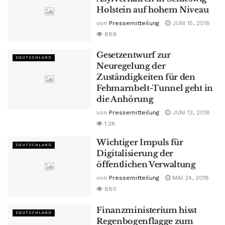
Holstein auf hohem Niveau
von
Pressemitteilung
JUNI 15, 2018
889
Gesetzentwurf zur
DEUTSCHLAND
Neuregelung der
Zuständigkeiten für den
Fehmarnbelt-Tunnel geht in
die Anhörung
von
Pressemitteilung
JUNI 13, 2018
1.2K
Wichtiger Impuls für
DEUTSCHLAND
Digitalisierung der
öffentlichen Verwaltung
von
Pressemitteilung
MAI 24, 2018
880
Finanzministerium hisst
DEUTSCHLAND
Regenbogenflagge zum