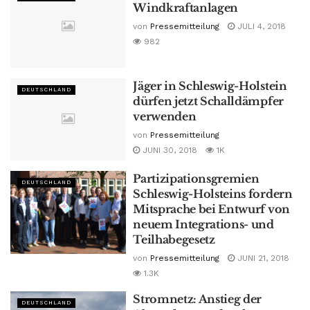
Windkraftanlagen
von
Pressemitteilung
JULI 4, 2018
982
Jäger in Schleswig-Holstein
DEUTSCHLAND
dürfen jetzt Schalldämpfer
verwenden
von
Pressemitteilung
JUNI 30, 2018
1K
Partizipationsgremien
DEUTSCHLAND
Schleswig-Holsteins fordern
Mitsprache bei Entwurf von
neuem Integrations- und
Teilhabegesetz
von
Pressemitteilung
JUNI 21, 2018
1.3K
Stromnetz: Anstieg der
DEUTSCHLAND