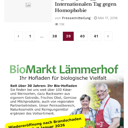
Internationalen Tag gegen
Homophobie
von
Pressemitteilung
MAI 17, 2018
1.1K
1
…
38
39
40
41