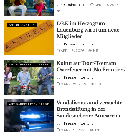
von
Gesine Biller
APRIL 9, 2026
59
DRK im Herzogtum
AMT BERKENTHIN
Lauenburg wirbt um neue
Mitglieder
von
Pressemitteilung
APRIL 5, 2026
145
Kultur auf Dorf-Tour am
AMT SANDESNEBEN-NUSSE
Osterfeuer mit ‚No Frontiers’
von
Pressemitteilung
MÄRZ 29, 2026
150
Vandalismus und versuchte
AMT SANDESNEBEN-NUSSE
Brandstiftung in der
Sandesnebener Amtsarena
von
Pressemitteilung
MÄRZ 27, 2026
178