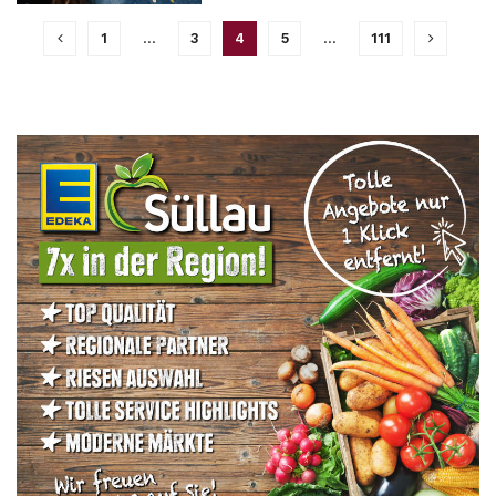
1
…
3
4
5
…
111