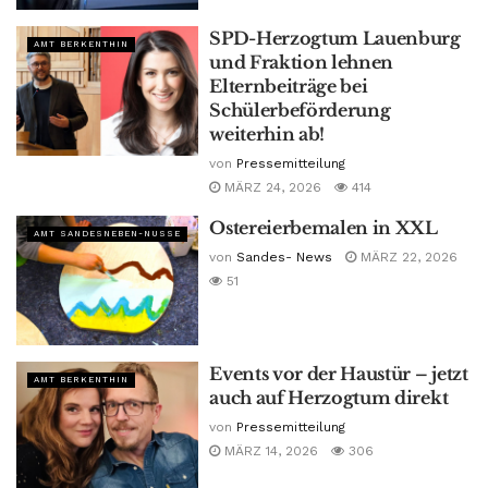
SPD-Herzogtum Lauenburg
AMT BERKENTHIN
und Fraktion lehnen
Elternbeiträge bei
Schülerbeförderung
weiterhin ab!
von
Pressemitteilung
MÄRZ 24, 2026
414
Ostereierbemalen in XXL
AMT SANDESNEBEN-NUSSE
von
Sandes- News
MÄRZ 22, 2026
51
Events vor der Haustür – jetzt
AMT BERKENTHIN
auch auf Herzogtum direkt
von
Pressemitteilung
MÄRZ 14, 2026
306