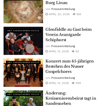
Burg Linau
von
Pressemitteilung
APRIL 20, 2026
168
Glenfiddle zu Gast beim
AMT SANDESNEBEN-NUSSE
Verein Avantgarde
Schiphorst
von
Pressemitteilung
APRIL 13, 2026
92
Konzert zum 45-jährigen
AMT SANDESNEBEN-NUSSE
Bestehen des Nusser
Gospelchores
von
Pressemitteilung
APRIL 13, 2026
399
Änderung:
AMT SANDESNEBEN-NUSSE
Kreisseniorenbeirat tagt in
Sandesneben