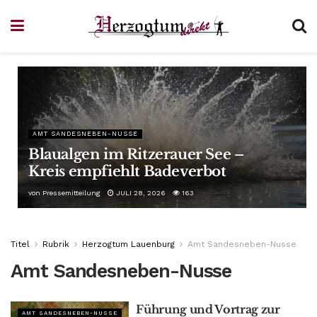
AMT SANDESNEBEN-NUSSE
Blaualgen im Ritzerauer See –
Kreis empfiehlt Badeverbot
von
Pressemitteilung
JULI 28, 2026
163
Titel
Rubrik
Herzogtum Lauenburg
Amt Sandesneben-Nusse
Amt Sandesneben-Nusse
Führung und Vortrag zur
AMT SANDESNEBEN-NUSSE