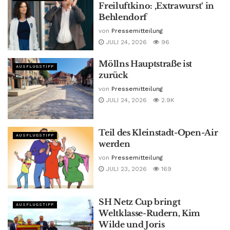
Freiluftkino: ‚Extrawurst‘ in
Behlendorf
von
Pressemitteilung
JULI 24, 2026
96
Möllns Hauptstraße ist
AUSFLUGSTIPP
zurück
von
Pressemitteilung
JULI 24, 2026
2.9K
Teil des Kleinstadt-Open-Air
AUSFLUGSTIPP
werden
von
Pressemitteilung
JULI 23, 2026
169
SH Netz Cup bringt
AUSFLUGSTIPP
Weltklasse-Rudern, Kim
Wilde und Joris