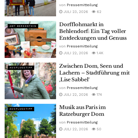
von
Pressemitteilung
JULI 23, 2026
62
Dorfflohmarkt in
AMT BERKENTHIN
Behlendorf: Ein Tag voller
Entdeckungen und Genuss
von
Pressemitteilung
JULI 22, 2026
1.4K
Zwischen Dom, Seen und
AUSFLUGSTIPP
Lachern – Stadtführung mit
‚Lise Sabbel‘
von
Pressemitteilung
JULI 22, 2026
174
Musik aus Paris im
AUSFLUGSTIPP
Ratzeburger Dom
von
Pressemitteilung
JULI 22, 2026
50