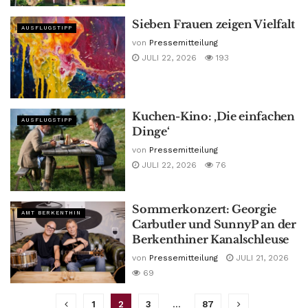
Sieben Frauen zeigen Vielfalt
AUSFLUGSTIPP
von
Pressemitteilung
JULI 22, 2026
193
Kuchen-Kino: ‚Die einfachen
AUSFLUGSTIPP
Dinge‘
von
Pressemitteilung
JULI 22, 2026
76
Sommerkonzert: Georgie
AMT BERKENTHIN
Carbutler und SunnyP an der
Berkenthiner Kanalschleuse
von
Pressemitteilung
JULI 21, 2026
69
1
2
3
…
87