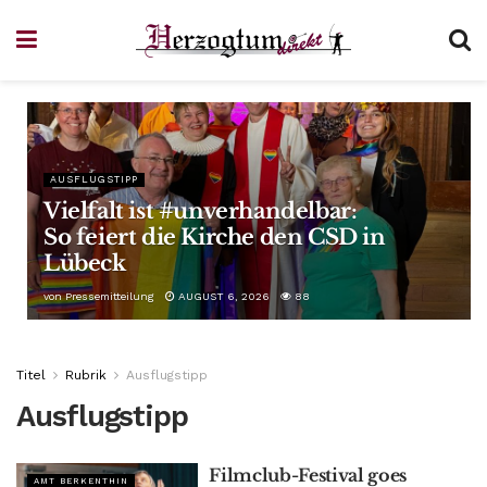
AUSFLUGSTIPP
Vielfalt ist #unverhandelbar:
So feiert die Kirche den CSD in
Lübeck
von
Pressemitteilung
AUGUST 6, 2026
88
Titel
Rubrik
Ausflugstipp
Ausflugstipp
Filmclub-Festival goes
AMT BERKENTHIN