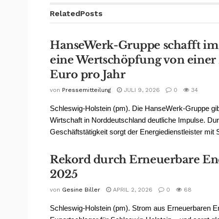
Related
Posts
HanseWerk-Gruppe schafft i
eine Wertschöpfung von einer 
Euro pro Jahr
von
Pressemitteilung
JULI 9, 2026
0
34
Schleswig-Holstein (pm). Die HanseWerk-Gruppe gibt
Wirtschaft in Norddeutschland deutliche Impulse. Du
Geschäftstätigkeit sorgt der Energiedienstleister mit S
Rekord durch Erneuerbare Ene
2025
von
Gesine Biller
APRIL 2, 2026
0
68
Schleswig-Holstein (pm). Strom aus Erneuerbaren Ene