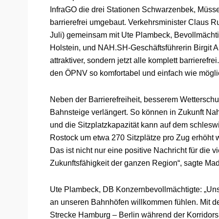
InfraGO die drei Stationen Schwarzenbek, Müss
barrierefrei umgebaut. Verkehrsminister Claus
Juli) gemeinsam mit Ute Plambeck, Bevollmächt
Holstein, und NAH.SH-Geschäftsführerin Birgit Au
attraktiver, sondern jetzt alle komplett barrierefre
den ÖPNV so komfortabel und einfach wie möglic
Neben der Barrierefreiheit, besserem Wettersch
Bahnsteige verlängert. So können in Zukunft N
und die Sitzplatzkapazität kann auf dem schles
Rostock um etwa 270 Sitzplätze pro Zug erhöht we
Das ist nicht nur eine positive Nachricht für die
Zukunftsfähigkeit der ganzen Region“, sagte Ma
Ute Plambeck, DB Konzernbevollmächtigte: „Unse
an unseren Bahnhöfen willkommen fühlen. Mit d
Strecke Hamburg – Berlin während der Korridors