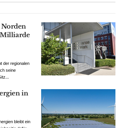
m Norden
Milliarde
 der regionalen
rch seine
itz...
rgien in
rgien bleibt ein