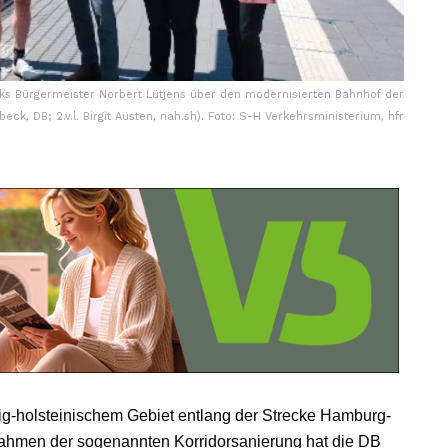
nbeks Bürgermeister Norbert Lütjens über den modernisierten Bahnhof der
beck, DB; 2.v.l. Birgit Austen, nah.sh). Foto: S-H Verkehrsministerium, hfr
g-holsteinischem Gebiet entlang der Strecke Hamburg-
Rahmen der sogenannten Korridorsanierung hat die DB