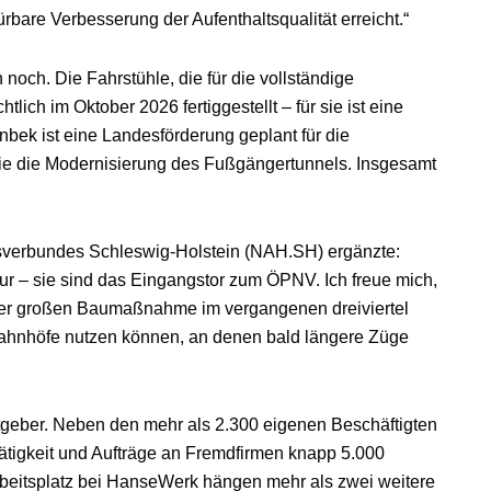
bare Verbesserung der Aufenthaltsqualität erreicht.“
 noch. Die Fahrstühle, die für die vollständige
tlich im Oktober 2026 fertiggestellt – für sie ist eine
ek ist eine Landesförderung geplant für die
e die Modernisierung des Fußgängertunnels. Insgesamt
rsverbundes Schleswig-Holstein (NAH.SH) ergänzte:
tur – sie sind das Eingangstor zum ÖPNV. Ich freue mich,
der großen Baumaßnahme im vergangenen dreiviertel
 Bahnhöfe nutzen können, an denen bald längere Züge
geber. Neben den mehr als 2.300 eigenen Beschäftigten
ätigkeit und Aufträge an Fremdfirmen knapp 5.000
rbeitsplatz bei HanseWerk hängen mehr als zwei weitere