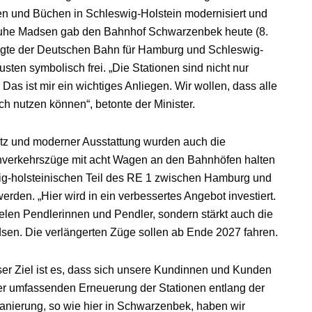
en und Büchen in Schleswig-Holstein modernisiert und
 Ruhe Madsen gab den Bahnhof Schwarzenbek heute (8.
igte der Deutschen Bahn für Hamburg und Schleswig-
sten symbolisch frei. „Die Stationen sind nicht nur
i. Das ist mir ein wichtiges Anliegen. Wir wollen, dass alle
h nutzen können“, betonte der Minister.
utz und moderner Ausstattung wurden auch die
ahverkehrszüge mit acht Wagen an den Bahnhöfen halten
wig-holsteinischen Teil des RE 1 zwischen Hamburg und
rden. „Hier wird in ein verbessertes Angebot investiert.
 vielen Pendlerinnen und Pendler, sondern stärkt auch die
dsen. Die verlängerten Züge sollen ab Ende 2027 fahren.
r Ziel ist es, dass sich unsere Kundinnen und Kunden
er umfassenden Erneuerung der Stationen entlang der
anierung, so wie hier in Schwarzenbek, haben wir