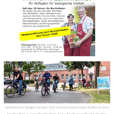
Geesthachts Bürgermeister Olaf Schulze (links) beim Aufbruch zum
Stadtradeln in Geesthacht 2026. Foto: Stadt Geesthacht, Wiebke