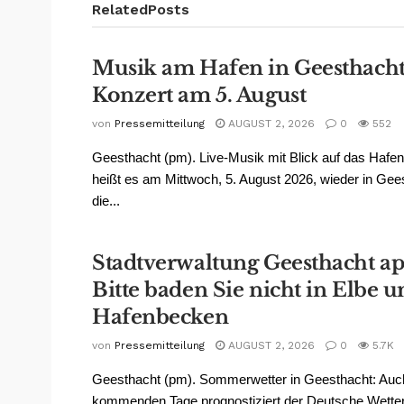
Related
Posts
Musik am Hafen in Geesthacht
Konzert am 5. August
von
Pressemitteilung
AUGUST 2, 2026
0
552
Geesthacht (pm). Live-Musik mit Blick auf das Hafe
heißt es am Mittwoch, 5. August 2026, wieder in Gee
die...
Stadtverwaltung Geesthacht app
Bitte baden Sie nicht in Elbe 
Hafenbecken
von
Pressemitteilung
AUGUST 2, 2026
0
5.7K
Geesthacht (pm). Sommerwetter in Geesthacht: Auch
kommenden Tage prognostiziert der Deutsche Wetter