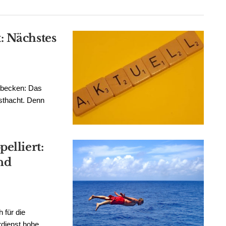
: Nächstes
nbecken: Das
sthacht. Denn
elliert:
und
 für die
dienst hohe