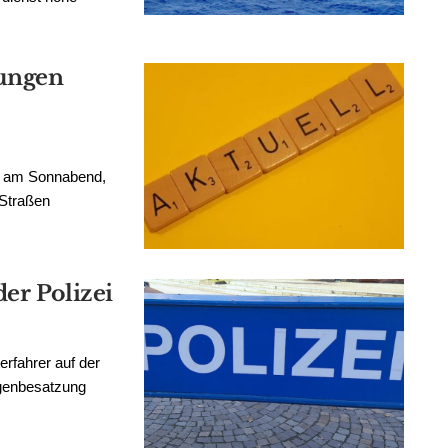
rungen
h am Sonnabend,
 Straßen
der Polizei
rfahrer auf der
agenbesatzung