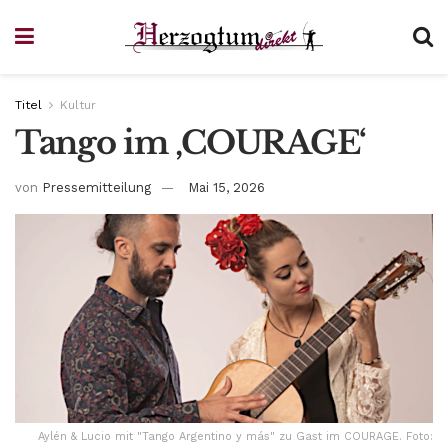
Titel
Kultur
Tango im ‚COURAGE‘
von
Pressemitteilung
Mai 15, 2026
Aylén & Lucio mit "Tango Argentino y más" zu Gast im COURAGE. Foto: