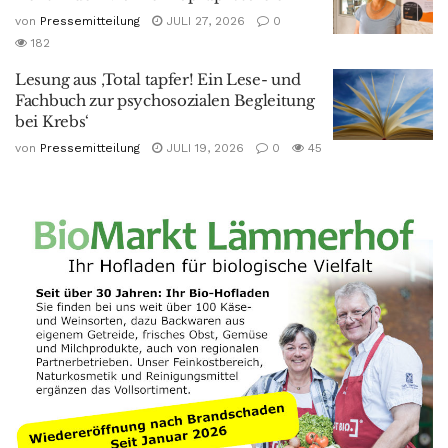
von
Pressemitteilung
JULI 27, 2026
0
182
Lesung aus ‚Total tapfer! Ein Lese- und
Fachbuch zur psychosozialen Begleitung
bei Krebs‘
von
Pressemitteilung
JULI 19, 2026
0
45