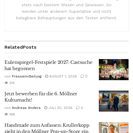
stets nach bestem Wissen und Gewissen. So
werden unter anderem Superlative und nicht
belegbare Behauptungen aus den Texten entfernt.
Related
Posts
Eulenspiegel-Festspiele 2027: Castsuche
hat begonnen
von
Pressemitteilung
AUGUST 1, 2026
0
214
Jetzt bewerben für die 6. Möllner
Kulturnacht!
von
Andreas Anders
JULI 30, 2026
0
198
Handmade zum Anfassen: Krullerkopp
zieht in den Möllner Pop-up-Store ein