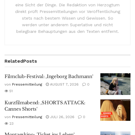
eine Sicht der Dinge. Die Redaktion von Herzogtum
direkt prüft Pressemitteilungen vor Veröffentlichung
stets nach bestem Wissen und Gewissen. So
werden unter anderem Superlative und nicht
belegbare Behauptungen aus den Texten entfernt.
Related
Posts
Filmclub-Festival: ‚Ingeborg Bachmann‘
von
Pressemitteilung
AUGUST 7, 2026
0
51
Kurzfilmabend: ‚SHORTS ATTACK:
Cannes Shorts‘
von
Pressemitteilung
JULI 26, 2026
0
23
Montagskino: ‚Ticket ins Leben‘