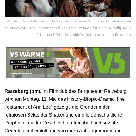
„Mamma Mia!“-Star Amanda Seyfried hat zwar Musical-Erfahrung – aber
so etwas wie „The Testament Of Ann Lee“ ist auch für sie eine völlig neue
Erfahrung! Foto: Searchlight Pictures; William Rexer, hfr
Ratzeburg (pm).
Im Filmclub des Burgtheater Ratzeburg
wird am Montag, 11. Mai das History-Biopic-Drama „The
Testament of Ann Lee“ gezeigt, die Gründerin der
religiösen Sekte der Shaker und eine leidenschaftliche
Prophetin, die für Geschlechtergleichheit und soziale
Gerechtigkeit eintritt und von ihren Anhängerinnen und