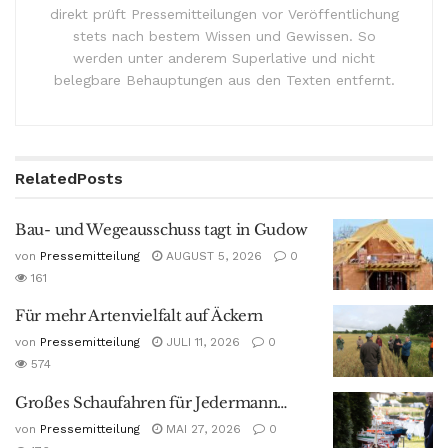
direkt prüft Pressemitteilungen vor Veröffentlichung
stets nach bestem Wissen und Gewissen. So
werden unter anderem Superlative und nicht
belegbare Behauptungen aus den Texten entfernt.
Related
Posts
Bau- und Wegeausschuss tagt in Gudow
von
Pressemitteilung
AUGUST 5, 2026
0
161
Für mehr Artenvielfalt auf Äckern
von
Pressemitteilung
JULI 11, 2026
0
574
Großes Schaufahren für Jedermann…
von
Pressemitteilung
MAI 27, 2026
0