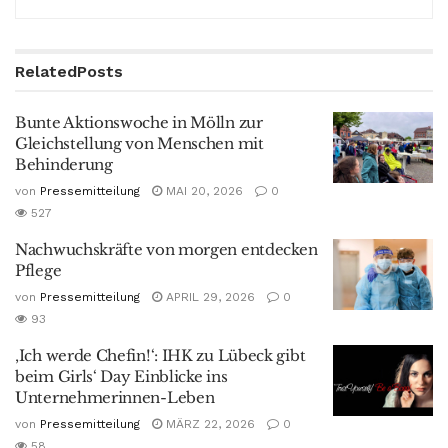
Related
Posts
Bunte Aktionswoche in Mölln zur
Gleichstellung von Menschen mit
Behinderung
von
Pressemitteilung
MAI 20, 2026
0
527
Nachwuchskräfte von morgen entdecken
Pflege
von
Pressemitteilung
APRIL 29, 2026
0
93
‚Ich werde Chefin!‘: IHK zu Lübeck gibt
beim Girls‘ Day Einblicke ins
Unternehmerinnen-Leben
von
Pressemitteilung
MÄRZ 22, 2026
0
58