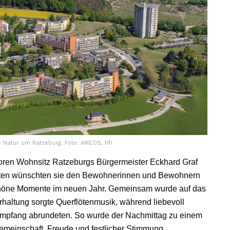
e Natur um Ratzeburg. Foto: AMEOS, hfr
ren Wohnsitz Ratzeburgs Bürgermeister Eckhard Graf
rten wünschten sie den Bewohnerinnen und Bewohnern
schöne Momente im neuen Jahr. Gemeinsam wurde auf das
haltung sorgte Querflötenmusik, während liebevoll
mpfang abrundeten. So wurde der Nachmittag zu einem
emeinschaft, Freude und festlicher Stimmung.