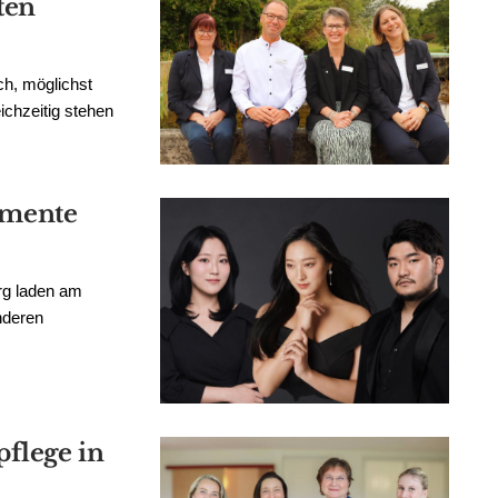
ten
h, möglichst
ichzeitig stehen
mente
rg laden am
nderen
flege in