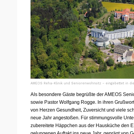
AMEOS Reha-Klinik und Seniorenwohnsitz – eingebettet in di
Als besondere Gäste begrüßte der AMEOS Senio
sowie Pastor Wolfgang Rogge. In ihren Grußwo
von Herzen Gesundheit, Zuversicht und viele 
neue Jahr angestoßen. Für stimmungsvolle Unter
zubereitete Häppchen aus der Hausküche den E
gelungenen Auftakt ins neue Jahr, geprägt von G