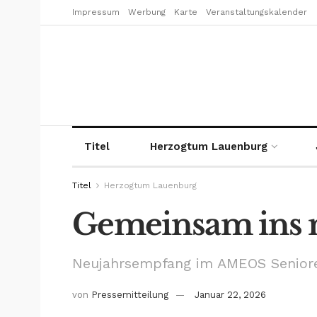
Impressum
Werbung
Karte
Veranstaltungskalender
Titel
Herzogtum Lauenburg
Titel
Herzogtum Lauenburg
Gemeinsam ins 
Neujahrsempfang im AMEOS Senior
von
Pressemitteilung
Januar 22, 2026