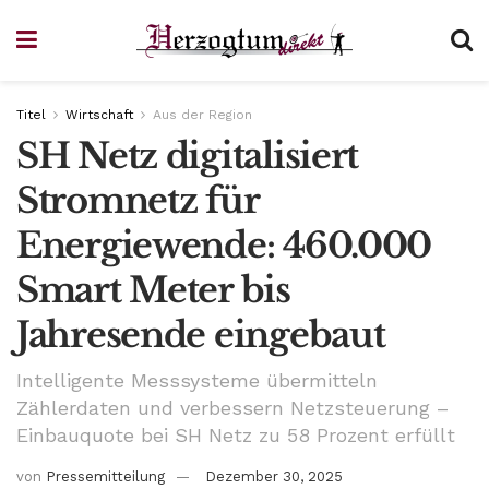
Titel
Wirtschaft
Aus der Region
SH Netz digitalisiert
Stromnetz für
Energiewende: 460.000
Smart Meter bis
Jahresende eingebaut
Intelligente Messsysteme übermitteln
Zählerdaten und verbessern Netzsteuerung –
Einbauquote bei SH Netz zu 58 Prozent erfüllt
von
Pressemitteilung
Dezember 30, 2025