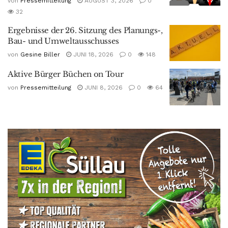
von
Pressemitteilung
AUGUST 3, 2026
0
32
Ergebnisse der 26. Sitzung des Planungs-,
Bau- und Umweltausschusses
von
Gesine Biller
JUNI 18, 2026
0
148
Aktive Bürger Büchen on Tour
von
Pressemitteilung
JUNI 8, 2026
0
64