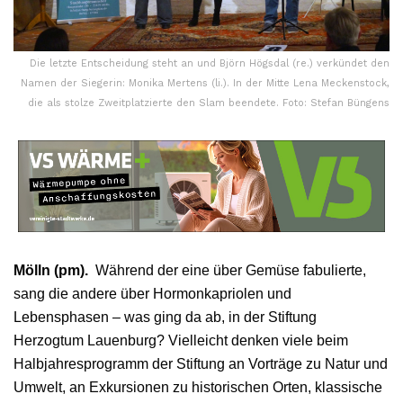
Die letzte Entscheidung steht an und Björn Högsdal (re.) verkündet den
Namen der Siegerin: Monika Mertens (li.). In der Mitte Lena Meckenstock,
die als stolze Zweitplatzierte den Slam beendete. Foto: Stefan Büngens
Mölln (pm).
Während der eine über Gemüse fabulierte,
sang die andere über Hormonkapriolen und
Lebensphasen – was ging da ab, in der Stiftung
Herzogtum Lauenburg? Vielleicht denken viele beim
Halbjahresprogramm der Stiftung an Vorträge zu Natur und
Umwelt, an Exkursionen zu historischen Orten, klassische