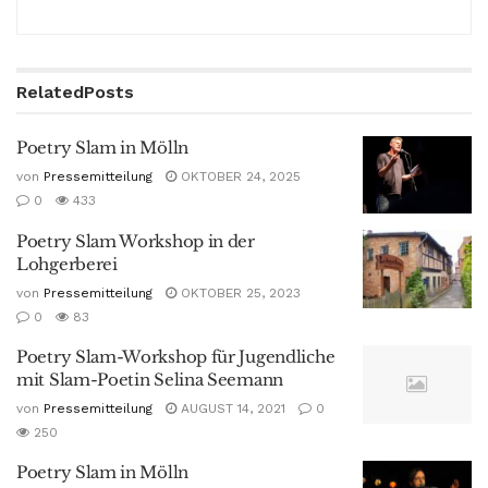
Related
Posts
Poetry Slam in Mölln
von
Pressemitteilung
OKTOBER 24, 2025
0
433
Poetry Slam Workshop in der
Lohgerberei
von
Pressemitteilung
OKTOBER 25, 2023
0
83
Poetry Slam-Workshop für Jugendliche
mit Slam-Poetin Selina Seemann
von
Pressemitteilung
AUGUST 14, 2021
0
250
Poetry Slam in Mölln