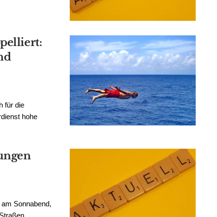
elliert:
und
 für die
dienst hohe
rungen
h am Sonnabend,
 Straßen