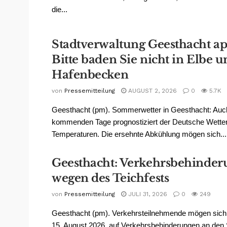
die...
Stadtverwaltung Geesthacht app
Bitte baden Sie nicht in Elbe 
Hafenbecken
von
Pressemitteilung
AUGUST 2, 2026
0
5.7K
Geesthacht (pm). Sommerwetter in Geesthacht: Auch
kommenden Tage prognostiziert der Deutsche Wetter
Temperaturen. Die ersehnte Abkühlung mögen sich...
Geesthacht: Verkehrsbehinde
wegen des Teichfests
von
Pressemitteilung
JULI 31, 2026
0
249
Geesthacht (pm). Verkehrsteilnehmende mögen sic
15. August 2026, auf Verkehrsbehinderungen an den