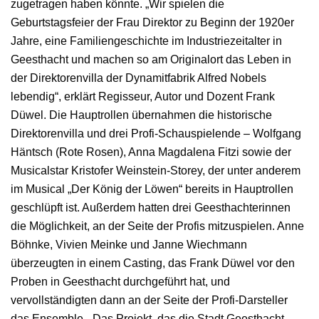
zugetragen haben könnte. „Wir spielen die
Geburtstagsfeier der Frau Direktor zu Beginn der 1920er
Jahre, eine Familiengeschichte im Industriezeitalter in
Geesthacht und machen so am Originalort das Leben in
der Direktorenvilla der Dynamitfabrik Alfred Nobels
lebendig“, erklärt Regisseur, Autor und Dozent Frank
Düwel. Die Hauptrollen übernahmen die historische
Direktorenvilla und drei Profi-Schauspielende – Wolfgang
Häntsch (Rote Rosen), Anna Magdalena Fitzi sowie der
Musicalstar Kristofer Weinstein-Storey, der unter anderem
im Musical „Der König der Löwen“ bereits in Hauptrollen
geschlüpft ist. Außerdem hatten drei Geesthachterinnen
die Möglichkeit, an der Seite der Profis mitzuspielen. Anne
Böhnke, Vivien Meinke und Janne Wiechmann
überzeugten in einem Casting, das Frank Düwel vor den
Proben in Geesthacht durchgeführt hat, und
vervollständigten dann an der Seite der Profi-Darsteller
das Ensemble. „Das Projekt, das die Stadt Geesthacht