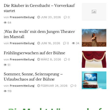
Die Räuber in Geesthacht – Vorverkauf
startet
von
Pressemitteilung
JUNI 20, 2026
0
64
‚Was ihr wollt‘ mit dem Jungen Theater
im Marstall
von
Pressemitteilung
JUNI 16, 2026
0
34
Frühlingserwachen auf der Bühne
von
Pressemitteilung
MÄRZ 8, 2026
0
51
Sommer, Sonne, Seitensprung –
Urlaubschaos auf der Bühne
von
Pressemitteilung
FEBRUAR 24, 2026
0
119