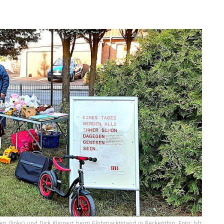
n (links) und Dirk Klinnert beim Flohmarktstand in Berkenthin. Foto: hfr