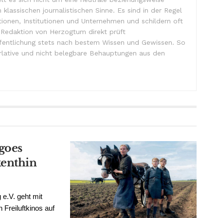
m klassischen journalistischen Sinne. Es sind in der Regel
tionen, Institutionen und Unternehmen und schildern oft
e Redaktion von Herzogtum direkt prüft
ffentlichung stets nach bestem Wissen und Gewissen. So
lative und nicht belegbare Behauptungen aus den
goes
kenthin
 e.V. geht mit
Freiluftkinos auf