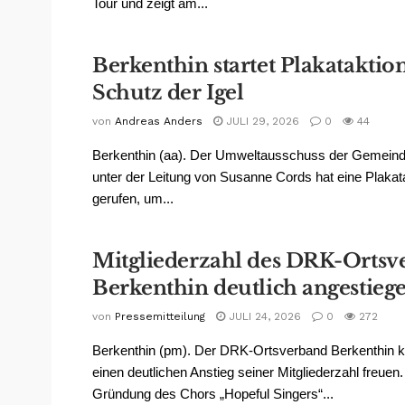
Tour und zeigt am...
Berkenthin startet Plakatakti
Schutz der Igel
von
Andreas Anders
JULI 29, 2026
0
44
Berkenthin (aa). Der Umweltausschuss der Gemeind
unter der Leitung von Susanne Cords hat eine Plakat
gerufen, um...
Mitgliederzahl des DRK-Ortsv
Berkenthin deutlich angestieg
von
Pressemitteilung
JULI 24, 2026
0
272
Berkenthin (pm). Der DRK-Ortsverband Berkenthin k
einen deutlichen Anstieg seiner Mitgliederzahl freuen
Gründung des Chors „Hopeful Singers“...