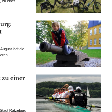
 zu einer
urg:
t
August lädt die
deren
t zu einer
 Stadt Ratzeburg