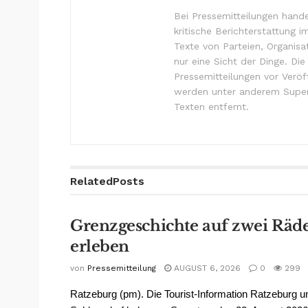
Bei Pressemitteilungen hande
kritische Berichterstattung i
Texte von Parteien, Organisa
nur eine Sicht der Dinge. Di
Pressemitteilungen vor Verö
werden unter anderem Super
Texten entfernt.
Related
Posts
Grenzgeschichte auf zwei Räd
erleben
von
Pressemitteilung
AUGUST 6, 2026
0
299
Ratzeburg (pm). Die Tourist-Information Ratzeburg 