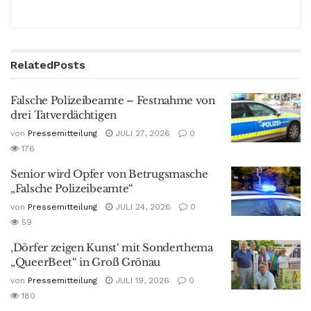
Related
Posts
Falsche Polizeibeamte – Festnahme von
drei Tatverdächtigen
von
Pressemitteilung
JULI 27, 2026
0
176
Senior wird Opfer von Betrugsmasche
„Falsche Polizeibeamte“
von
Pressemitteilung
JULI 24, 2026
0
59
‚Dörfer zeigen Kunst‘ mit Sonderthema
„QueerBeet“ in Groß Grönau
von
Pressemitteilung
JULI 19, 2026
0
180