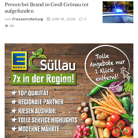
Person bei Brand in Groß Grönau tot
aufgefunden
von
Pressemitteilung
JUNI 19, 2026
0
141