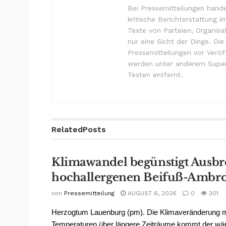
Bei Pressemitteilungen hande
kritische Berichterstattung i
Texte von Parteien, Organisa
nur eine Sicht der Dinge. Di
Pressemitteilungen vor Verö
werden unter anderem Super
Texten entfernt.
Related
Posts
Klimawandel begünstigt Ausbr
hochallergenen Beifuß-Ambro
von
Pressemitteilung
AUGUST 6, 2026
0
301
Herzogtum Lauenburg (pm). Die Klimaveränderung 
Temperaturen über längere Zeiträume kommt der wä