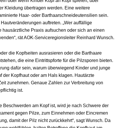
ln oder wenn Kinder Kopf an Kopf spielen, über
r Kleidung übertragen werden. Eine weitere
inierte Haar- oder Barthaarschneideutensilien sein.
 Hautveränderungen auftreten. „Wer auffällige
 hausärztliche Praxis aufsuchen oder sich an einen
 wenden“, rät AOK-Serviceregionsleiter Reinhard Wunsch.
er die Kopfseiten ausrasieren oder die Barthaare
ehen, die eine Eintrittspforte für die Pilzsporen bieten.
rung dafür sein, warum überwiegend Kinder und junge
f der Kopfhaut oder am Hals klagen. Hautärzte
r Zeit zunehmen. Genaue Zahlen zur Verbreitung von
flichtig ist.
die Beschwerden am Kopf ist, wird je nach Schwere der
dikament gegen Pilze, zum Einnehmen oder Eincremen
ng, damit der Pilz nicht zurückkehrt“, sagt Wunsch. Da
bung wohlfühlen, halten Betroffene die Kopfhaut am