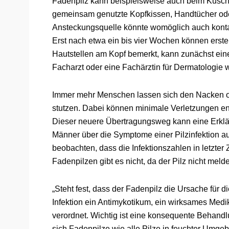
Fadenpilz kann beispielsweise auch beim Kusche
gemeinsam genutzte Kopfkissen, Handtücher ode
Ansteckungsquelle könnte womöglich auch kontam
Erst nach etwa ein bis vier Wochen können erste
Hautstellen am Kopf bemerkt, kann zunächst eine
Facharzt oder eine Fachärztin für Dermatologie
Immer mehr Menschen lassen sich den Nacken od
stutzen. Dabei können minimale Verletzungen entst
Dieser neuere Übertragungsweg kann eine Erklä
Männer über die Symptome einer Pilzinfektion au
beobachten, dass die Infektionszahlen in letzte
Fadenpilzen gibt es nicht, da der Pilz nicht meldep
„Steht fest, dass der Fadenpilz die Ursache für 
Infektion ein Antimykotikum, ein wirksames Me
verordnet. Wichtig ist eine konsequente Behandlu
sich Fadenpilze wie alle Pilze in feuchter Umge