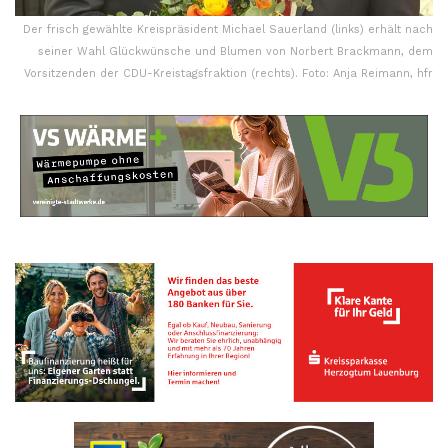
Der frisch gewählte Kreispräsident Michael Sauerland (links) erhält nach
seiner Wahl Glückwünsche und Blumen von Norbert Brackmann, dem
Vorsitzenden der CDU-Kreistagsfraktion (rechts). Foto: Anja Reimann, hfr