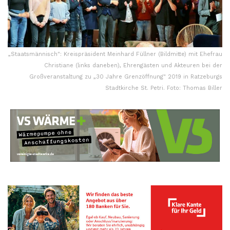
„Staatsmännisch": Kreispräsident Meinhard Füllner (Bildmitte) mit Ehefrau
Christiane (links daneben), Ehrengästen und Akteuren bei der
Großveranstaltung zu „30 Jahre Grenzöffnung" 2019 in Ratzeburgs
Stadtkirche St. Petri. Foto: Thomas Biller