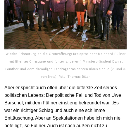
Wieder Erinnerung an die Grenzöffnung: Kreispräsident Meinhard Füllner
mit Ehefrau Christiane und (unter anderem) Ministerpräsident Daniel
Günther und dem damaligen Landtagspräsidenten Klaus Schlie (2. und 3.
von links). Foto: Thomas Biller
Aber er spricht auch offen über die bitterste Zeit seines
politischen Lebens: Der politische Fall und Tod von Uwe
Barschel, mit dem Füllner einst eng befreundet war. „Es
war ein richtiger Schlag und auch eine schlimme
Enttäuschung. Aber an Spekulationen habe ich mich nie
beteiligt“, so Füllner. Auch ist nach außen nicht zu