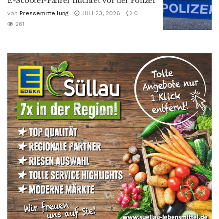
E-Scooter-Fahrer flüchtet vor der Polizei
von
Pressemitteilung
JULI 23, 2026
0
261