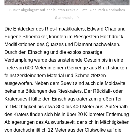
Suevit abgelagert auf der bunten Brekzie. Foto: Geo Park Nordisches
Steinreich, hfr
Die Entdecker des Ries-Impaktkraters, Edward Chao und
Eugene Shoemaker, konnten im Riesgestein Hochdruck
Modifikationen des Quarzes und Diamant nachweisen.
Durch den Einschlag und die explosionsartige
Verdampfung wurde das anstehende Gestein bis in eine
Tiefe von 600 Meter in einem Gemenge aus Bruchstücken,
feinst zerkleinertem Material und Schmelzfetzen
ausgeworfen. Neben dem Suevit sind auch die Moldavite
bekannte Bildungen des Rieskraters. Der Rückfall- oder
Kratersuevit füllte den Einschlagskrater zum großen Teil
mit Mächtigkeit bis etwa 300 bis 400 Meter aus. Außerhalb
des Kraters finden sich bis in über 20 Kilometer Entfernung
Ablagerungen des Auswurfsuevit, der sich in Mächtigkeiten
von durchschnittlich 12 Meter aus der Glutwolke auf die