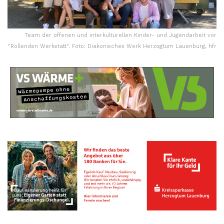
Team der offenen und interkulturellen Kinder- und Jugendarbeit vor
"Rollenden Werkstatt". Foto: Diakonisches Werk Herzogtum Lauenburg, hfr