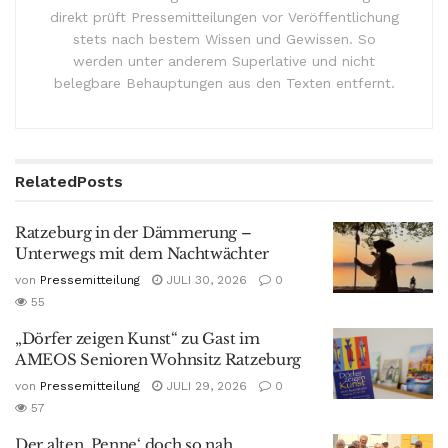
direkt prüft Pressemitteilungen vor Veröffentlichung
stets nach bestem Wissen und Gewissen. So
werden unter anderem Superlative und nicht
belegbare Behauptungen aus den Texten entfernt.
Related
Posts
Ratzeburg in der Dämmerung –
Unterwegs mit dem Nachtwächter
von
Pressemitteilung
JULI 30, 2026
0
55
„Dörfer zeigen Kunst“ zu Gast im
AMEOS Senioren Wohnsitz Ratzeburg
von
Pressemitteilung
JULI 29, 2026
0
57
Der alten ‚Penne‘ doch so nah