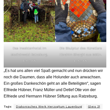
Das Insektenhotel im
Die Skulptur des Künstlers
Medizinwald Ratzeburg.
Ebrahim Sharghi aus Mölln.
Foto: hfr
Foto: hfr
„Es hat uns allen viel Spaß gemacht und nun drücken wir
noch die Daumen, dass alle Holunder auch anwachsen.
Ein großes Dankeschön geht an alle Beteiligten“, sagen
Elfriede Hübner, Franz Müller und Detlef Otte von der
Elfriede und Hermann Hübner Stiftung aus Ratzeburg.
Tags:
Diakonisches Werk Herzogtum Lauenburg
Gleis 21