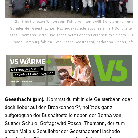
Zur traditionellen Winterdom-Fahrt konnten zwölf Schülerinnen und
Schüler der Geesthachter Hachede-Schule zusammen mit Schulleiter
Pascal Thomann (Mitte) und sechs betreuenden Personen mit einem Bus
nach Hamburg fahren. Foto: Stadt Geesthacht, Katharina Richter, hfr
Geesthacht (pm).
„Kommst du mit in die Geisterbahn oder
doch lieber auf den Breakdancer?“, heißt es ganz
aufgeregt an der Bushaltestelle neben der Bertha-von-
Suttner-Schule. Gefragt wird Pascal Thomann, der zum
ersten Mal als Schulleiter der Geesthachter Hachede-