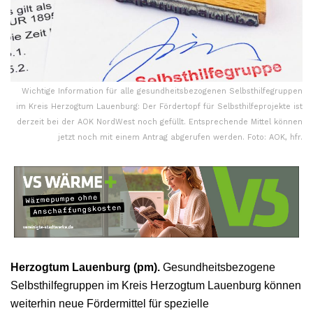
Wichtige Information für alle gesundheitsbezogenen Selbsthilfegruppen
im Kreis Herzogtum Lauenburg: Der Fördertopf für Selbsthilfeprojekte ist
derzeit bei der AOK NordWest noch gefüllt. Entsprechende Mittel können
jetzt noch mit einem Antrag abgerufen werden. Foto: AOK, hfr.
Herzogtum Lauenburg (pm).
Gesundheitsbezogene
Selbsthilfegruppen im Kreis Herzogtum Lauenburg können
weiterhin neue Fördermittel für spezielle