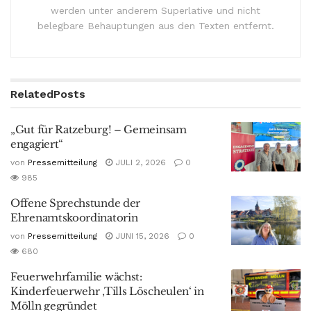
werden unter anderem Superlative und nicht
belegbare Behauptungen aus den Texten entfernt.
Related
Posts
„Gut für Ratzeburg! – Gemeinsam
engagiert“
von
Pressemitteilung
JULI 2, 2026
0
985
Offene Sprechstunde der
Ehrenamtskoordinatorin
von
Pressemitteilung
JUNI 15, 2026
0
680
Feuerwehrfamilie wächst:
Kinderfeuerwehr ‚Tills Löscheulen‘ in
Mölln gegründet