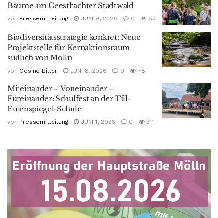
Bäume am Geesthachter Stadtwald
von
Pressemitteilung
JUNI 9, 2026
0
83
Biodiversitätsstrategie konkret: Neue
Projektstelle für Kernaktionsraum
südlich von Mölln
von
Gesine Biller
JUNI 8, 2026
0
78
Miteinander – Voneinander –
Füreinander: Schulfest an der Till-
Eulenspiegel-Schule
von
Pressemitteilung
JUNI 1, 2026
0
311