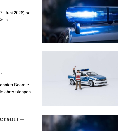
. Juni 2026) soll
 in...
45
konnten Beamte
tofahrer stoppen.
Person –