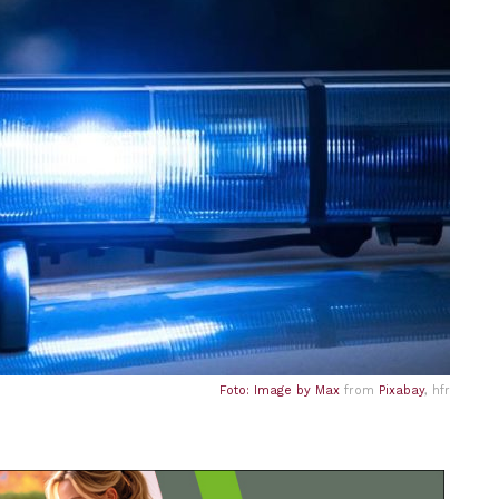
Foto: Image by
Max
from
Pixabay
, hfr