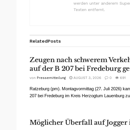
werden unter anderem Super
Texten entfernt.
Related
Posts
Zeugen nach schwerem Verkeh
auf der B 207 bei Fredeburg g
von
Pressemitteilung
AUGUST 3, 2026
0
691
Ratzeburg (pm). Montagvormittag (27. Juli 2026) kam
207 bei Fredeburg im Kreis Herzogtum Lauenburg zu
Möglicher Überfall auf Jogger i