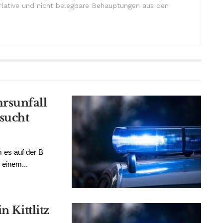
lative und nicht belegbare Behauptungen aus den
rsunfall
esucht
 es auf der B
 einem...
n Kittlitz