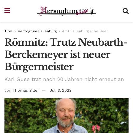
Titel
Herzogtum Lauenburg
Amt Lauenburgische Seen
Römnitz: Trutz Neubarth-
Berckemeyer ist neuer
Bürgermeister
Karl Guse trat nach 20 Jahren nicht erneut an
von
Thomas Biller
Juli 3, 2023