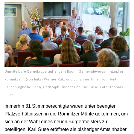
Unmittelbare Demokratie auf engem Raum: Gemeindeversammlung in
Römnitz mit (von links) Werner Rütz und Johannes Irmer vom Amt
Lauenburgische Seen, Christoph Lindner und Karl Guse. Foto: Thomas
Biller
Immerhin 31 Stimmberechtigte waren unter beengten
Platzverhältnissen in die Römnitzer Mühle gekommen, um
sich an der Wahl eines neuen Bürgermeisters zu
beteiligen. Karl Guse eröffnete als bisheriger Amtsinhaber