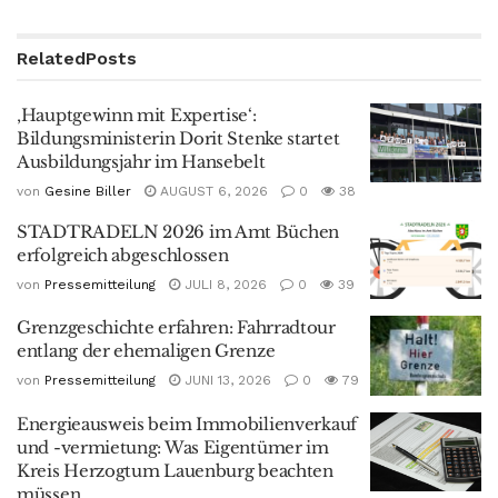
Related
Posts
‚Hauptgewinn mit Expertise‘:
Bildungsministerin Dorit Stenke startet
Ausbildungsjahr im Hansebelt
von
Gesine Biller
AUGUST 6, 2026
0
38
STADTRADELN 2026 im Amt Büchen
erfolgreich abgeschlossen
von
Pressemitteilung
JULI 8, 2026
0
39
Grenzgeschichte erfahren: Fahrradtour
entlang der ehemaligen Grenze
von
Pressemitteilung
JUNI 13, 2026
0
79
Energieausweis beim Immobilienverkauf
und -vermietung: Was Eigentümer im
Kreis Herzogtum Lauenburg beachten
müssen