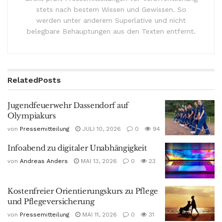
stets nach bestem Wissen und Gewissen. So
werden unter anderem Superlative und nicht
belegbare Behauptungen aus den Texten entfernt.
Related
Posts
Jugendfeuerwehr Dassendorf auf
Olympiakurs
von
Pressemitteilung
JULI 10, 2026
0
94
Infoabend zu digitaler Unabhängigkeit
von
Andreas Anders
MAI 13, 2026
0
23
Kostenfreier Orientierungskurs zu Pflege
und Pflegeversicherung
von
Pressemitteilung
MAI 11, 2026
0
31