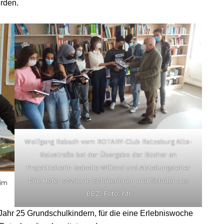
erden.
Wolfgang Rabach vom ROTARY-Club Ratzeburg Alte-
Salzstraße bei der Übergabe der Bücher an
Projektleiterin Isabelle Willand und Abteilungsleiter
Dirk Hofer sowie an Schülerinnen und Schüler des
 im
BBZ. Foto: hfr
Jahr 25 Grundschulkindern, für die eine Erlebniswoche