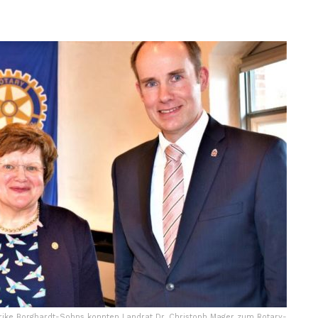
lrike Borghardt-Sohns konnten Landrat Dr. Christoph Mager zum Rotary-