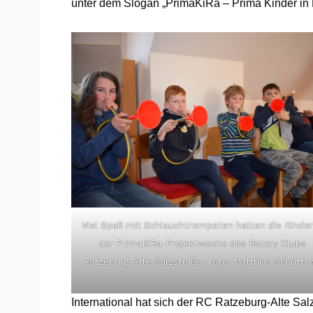
unter dem Slogan „PrimaKiRa – Prima Kinder in 
Viel Spaß mit Schlauchtrompeten hatten die Kinder
der PrimaKiRa-Projektwoche des Rotary Clubs
Ratzeburg-Alte Salzstraße. Foto: Matthias Schütt, h
International hat sich der RC Ratzeburg-Alte Sa