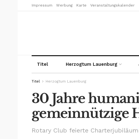
Impressum
Werbung
Karte
Veranstaltungskalender
Titel
Herzogtum Lauenburg
Titel
Herzogtum Lauenburg
30 Jahre humani
gemeinnützige H
Rotary Club feierte Charterjubiläum