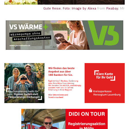
Gute Reise. Foto: Image by
Alexa
from
Pixabay
, hfr