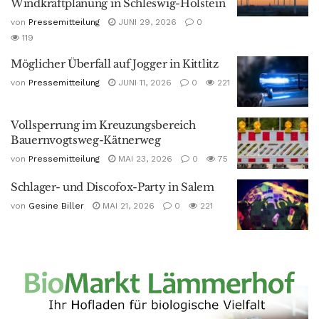
Windkraftplanung in Schleswig-Holstein
von
Pressemitteilung
JUNI 29, 2026
0
119
Möglicher Überfall auf Jogger in Kittlitz
von
Pressemitteilung
JUNI 11, 2026
0
221
Vollsperrung im Kreuzungsbereich
Bauernvogtsweg-Kätnerweg
von
Pressemitteilung
MAI 23, 2026
0
75
Schlager- und Discofox-Party in Salem
von
Gesine Biller
MAI 21, 2026
0
221