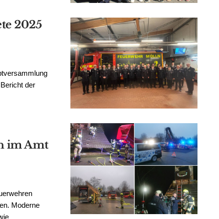
te 2025
auptversammlung
Bericht der
n im Amt
euerwehren
gen. Moderne
wie