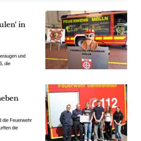
ulen‘ in
deraugen und
, die
neben
d die Feuerwehr
urften die