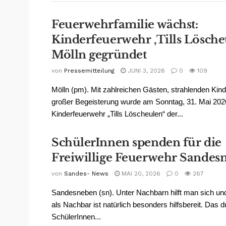
Feuerwehrfamilie wächst:
Kinderfeuerwehr ‚Tills Lösche
Mölln gegründet
von
Pressemitteilung
JUNI 3, 2026
0
109
Mölln (pm). Mit zahlreichen Gästen, strahlenden Kin
großer Begeisterung wurde am Sonntag, 31. Mai 2026
Kinderfeuerwehr „Tills Löscheulen“ der...
SchülerInnen spenden für die
Freiwillige Feuerwehr Sandes
von
Sandes- News
MAI 20, 2026
0
267
Sandesneben (sn). Unter Nachbarn hilft man sich un
als Nachbar ist natürlich besonders hilfsbereit. Das d
SchülerInnen...