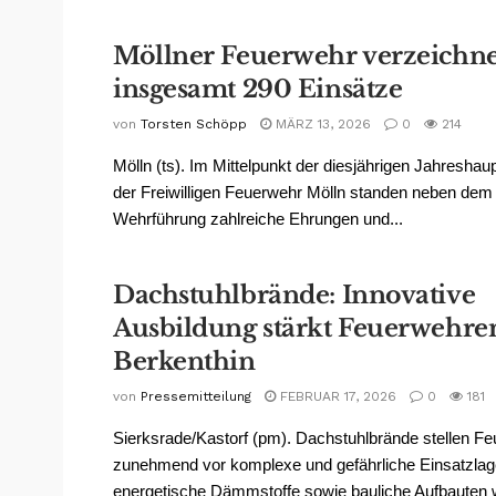
Möllner Feuerwehr verzeichne
insgesamt 290 Einsätze
von
Torsten Schöpp
MÄRZ 13, 2026
0
214
Mölln (ts). Im Mittelpunkt der diesjährigen Jahresh
der Freiwilligen Feuerwehr Mölln standen neben dem 
Wehrführung zahlreiche Ehrungen und...
Dachstuhlbrände: Innovative
Ausbildung stärkt Feuerwehre
Berkenthin
von
Pressemitteilung
FEBRUAR 17, 2026
0
181
Sierksrade/Kastorf (pm). Dachstuhlbrände stellen F
zunehmend vor komplexe und gefährliche Einsatzla
energetische Dämmstoffe sowie bauliche Aufbauten 