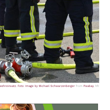
wehreinsatz. Foto: Image by
Michael Schwarzenberger
from
Pixabay
, hfr