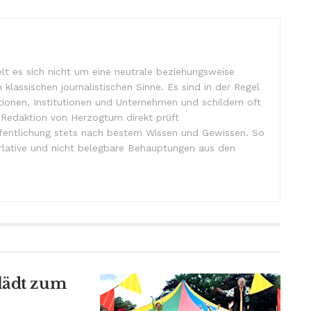
lt es sich nicht um eine neutrale beziehungsweise
m klassischen journalistischen Sinne. Es sind in der Regel
tionen, Institutionen und Unternehmen und schildern oft
e Redaktion von Herzogtum direkt prüft
ffentlichung stets nach bestem Wissen und Gewissen. So
lative und nicht belegbare Behauptungen aus den
lädt zum