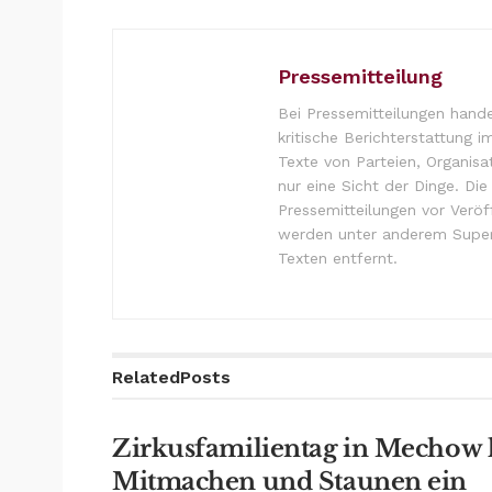
Pressemitteilung
Bei Pressemitteilungen hande
kritische Berichterstattung i
Texte von Parteien, Organisa
nur eine Sicht der Dinge. Di
Pressemitteilungen vor Verö
werden unter anderem Super
Texten entfernt.
Related
Posts
Zirkusfamilientag in Mechow 
Mitmachen und Staunen ein