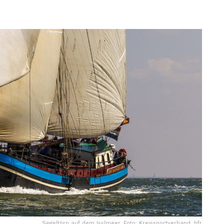
Segeltörn auf dem Isslmeer. Foto: Kreissportverband, hfr