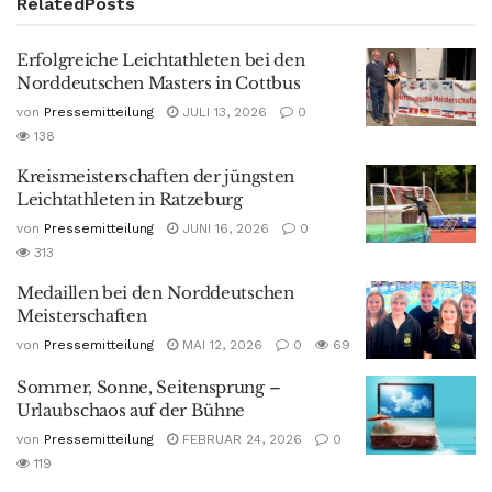
Related
Posts
Erfolgreiche Leichtathleten bei den
Norddeutschen Masters in Cottbus
von
Pressemitteilung
JULI 13, 2026
0
138
Kreismeisterschaften der jüngsten
Leichtathleten in Ratzeburg
von
Pressemitteilung
JUNI 16, 2026
0
313
Medaillen bei den Norddeutschen
Meisterschaften
von
Pressemitteilung
MAI 12, 2026
0
69
Sommer, Sonne, Seitensprung –
Urlaubschaos auf der Bühne
von
Pressemitteilung
FEBRUAR 24, 2026
0
119