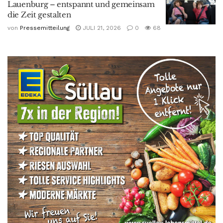
Lauenburg – entspannt und gemeinsam
die Zeit gestalten
von
Pressemitteilung
JULI 21, 2026
0
68