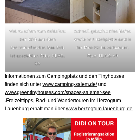
Viel zu schön zum Schlafen:
Schnell gekocht: Eine kleine
Der Blick aus dem
Spüle und Kochplatte sind in
Panoramafenster. Das Bett
der Mini-Küche vorhanden.
ist ausziehbar. Foto: HLMS,
Foto: HLMS, hfr
hfr
Informationen zum Campingplatz und den Tinyhouses
finden sich unter
www.camping-salem.de/
und
www.greentinyhouses.com/spaces-salemer-see
.Freizeittipps, Rad- und Wandertouren im Herzogtum
Lauenburg erhält man über
www.herzogtum-lauenburg.de